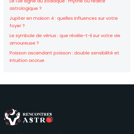
Le 13e signe du zodiaque : mythe ou réalité
astrologique ?
Jupiter en maison 4 : quelles influences sur votre
foyer ?
Le symbole de vénus : que révèle-t-il sur votre vie
amoureuse ?
Poisson ascendant poisson : double sensibilité et
intuition accrue